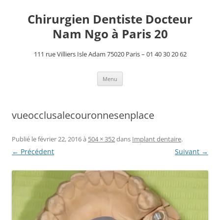
Aller
au
Chirurgien Dentiste Docteur
contenu
Nam Ngo à Paris 20
111 rue Villiers Isle Adam 75020 Paris – 01 40 30 20 62
Menu
vueocclusalecouronnesenplace
Publié le
février 22, 2016
à
504 × 352
dans
Implant dentaire
.
← Précédent
Suivant →