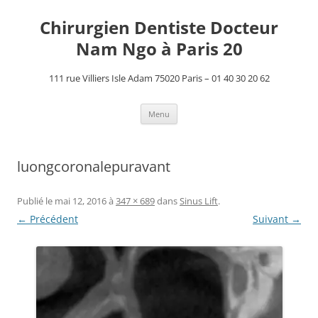
Aller
au
Chirurgien Dentiste Docteur
contenu
Nam Ngo à Paris 20
111 rue Villiers Isle Adam 75020 Paris – 01 40 30 20 62
Menu
luongcoronalepuravant
Publié le
mai 12, 2016
à
347 × 689
dans
Sinus Lift
.
← Précédent
Suivant →