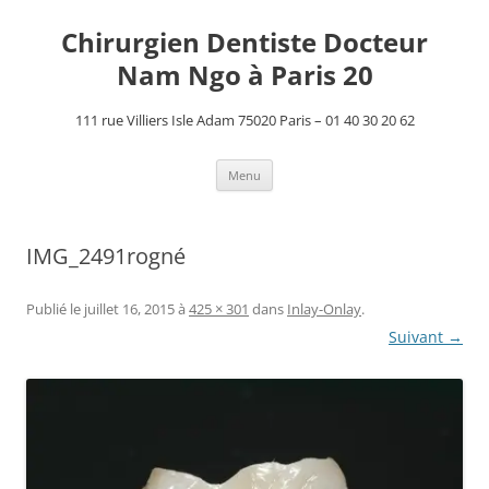
Aller
au
Chirurgien Dentiste Docteur
contenu
Nam Ngo à Paris 20
111 rue Villiers Isle Adam 75020 Paris – 01 40 30 20 62
Menu
IMG_2491rogné
Publié le
juillet 16, 2015
à
425 × 301
dans
Inlay-Onlay
.
Suivant →