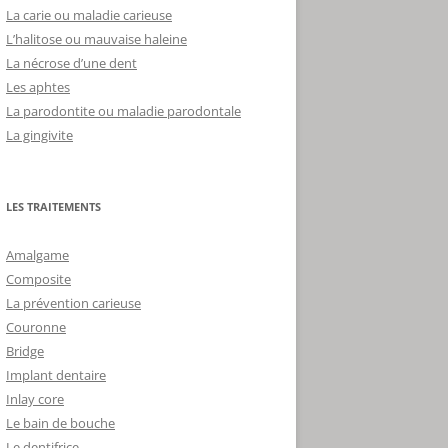
La carie ou maladie carieuse
L’halitose ou mauvaise haleine
La nécrose d’une dent
Les aphtes
La parodontite ou maladie parodontale
La gingivite
LES TRAITEMENTS
Amalgame
Composite
La prévention carieuse
Couronne
Bridge
Implant dentaire
Inlay core
Le bain de bouche
Le dentifrice