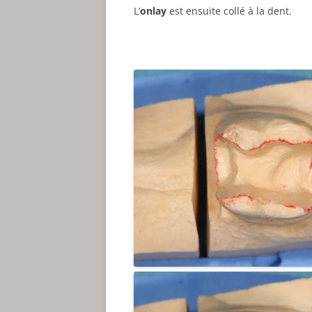
L’
onlay
est ensuite collé à la dent.