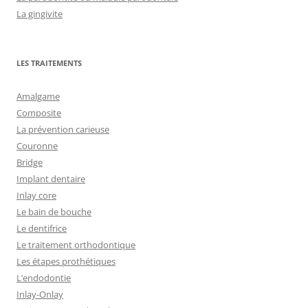
La gingivite
LES TRAITEMENTS
Amalgame
Composite
La prévention carieuse
Couronne
Bridge
Implant dentaire
Inlay core
Le bain de bouche
Le dentifrice
Le traitement orthodontique
Les étapes prothétiques
L’endodontie
Inlay-Onlay