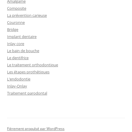
Amalgame
Composite
La prévention carieuse
Couronne
Bridge
Implant dentaire
Inlay core
Le bain de bouche
Le dentifrice
Le traitement orthodontique
Les étapes prothétiques
L’endodontie
Inlay-Onlay
Traitement parodontal
Fièrement propulsé par WordPress